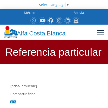
Select Language
▼
México
Bolivia
Alfa Costa Blanca
Referencia particular
[ficha-inmueble]
Compartir ficha