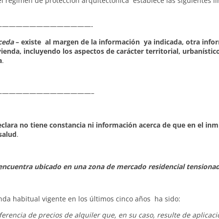
l régimen de protección arquitectónica establece las siguientes li
—————————————-
ceda
– existe al margen de la información ya indicada, otra info
enda, incluyendo los aspectos de carácter territorial, urbanístico
a
.
—————————————–
clara no tiene constancia ni información acerca de que en el in
salud
.
e encuentra ubicado en una zona de mercado residencial tensiona
nda habitual vigente en los últimos cinco años ha sido:
erencia de precios de alquiler que, en su caso, resulte de aplicaci