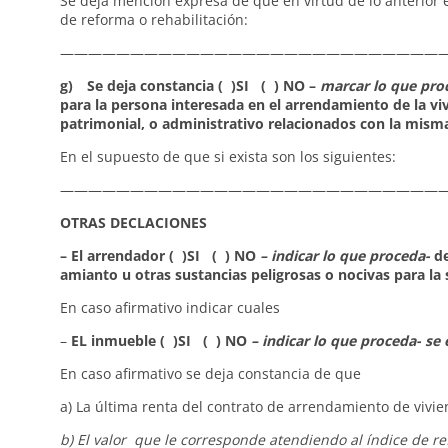
Se deja mención expresa de que en virtud de lo anterior e
de reforma o rehabilitación:
————————————————————————————
g) Se deja constancia ( )SI ( ) NO –
marcar lo que pro
para la persona interesada en el arrendamiento de la vivi
patrimonial, o administrativo relacionados con la mism
En el supuesto de que si exista son los siguientes:
————————————————————————————
OTRAS DECLACIONES
– El arrendador ( )SI ( ) NO
– indicar lo que proceda-
de
amianto u otras sustancias peligrosas o nocivas para la 
En caso afirmativo indicar cuales
–
EL inmueble ( )SI ( ) NO
– indicar lo que proceda- s
En caso afirmativo se deja constancia de que
a) La última renta del contrato de arrendamiento de vivie
b) El valor que le corresponde atendiendo al índice de ref