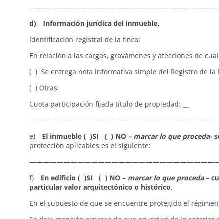
————————————————————————————
d) Información jurídica del inmueble.
Identificación registral de la finca:
En relación a las cargas, gravámenes y afecciones de cualqu
( ) Se entrega nota informativa simple del Registro de la
( ) Otras:
Cuota participación fijada título de propiedad: __
————————————————————————————
e)
El inmueble ( )SI ( ) NO
– marcar lo que proceda-
se
protección aplicables es el siguiente:
———————————————————————————
f)
En edificio ( )SI ( ) NO –
marcar lo que proceda
– cu
particular valor arquitectónico o histórico
.
En el supuesto de que se encuentre protegido el régimen 