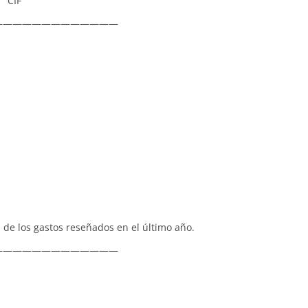
IF
—————————————
de los gastos reseñados en el último año.
—————————————