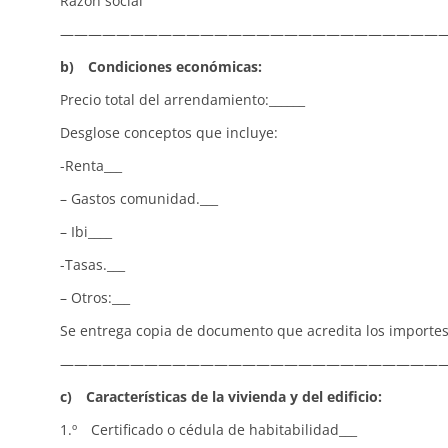
Razón social C
———————————————————————————
b) Condiciones económicas:
Precio total del arrendamiento:______
Desglose conceptos que incluye:
-Renta___
– Gastos comunidad.___
– Ibi____
-Tasas.___
– Otros:___
Se entrega copia de documento que acredita los importes 
———————————————————————————
c) Características de la vivienda y del edificio:
1.º Certificado o cédula de habitabilidad___