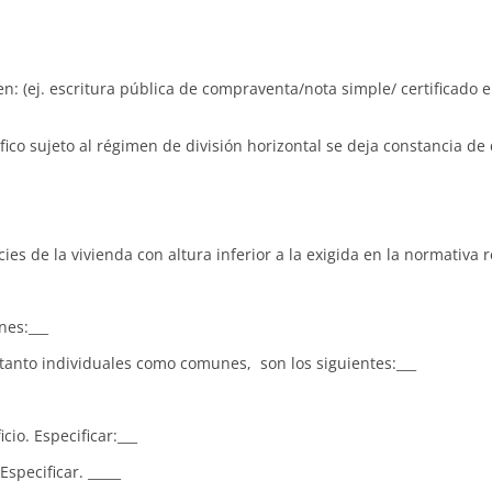
(ej. escritura pública de compraventa/nota simple/ certificado e
co sujeto al régimen de división horizontal se deja constancia de
ies de la vivienda con altura inferior a la exigida en la normativa 
nes:___
 tanto individuales como comunes, son los siguientes:___
cio. Especificar:___
specificar. _____