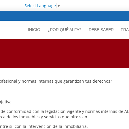
Select Language
▼
INICIO
¿POR QUÉ ALFA?
DEBE SABER
FRA
fesional y normas internas que garantizan tus derechos?
jetiva.
e conformidad con la legislación vigente y normas internas de ALFA
rca de los inmuebles y servicios que ofrezcan.
re sí, con la intervención de la inmobiliaria.