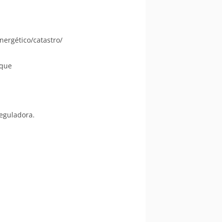
nergético/catastro/
 que
reguladora.