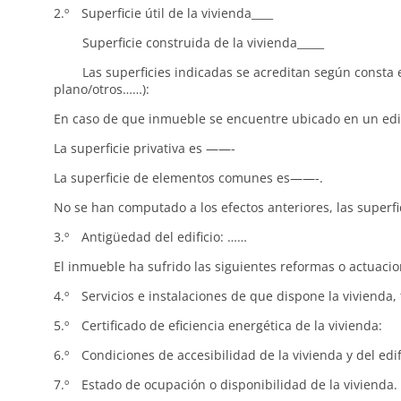
2.º Superficie útil de la vivienda____
Superficie construida de la vivienda_____
Las superficies indicadas se acreditan según consta en: 
plano/otros……):
En caso de que inmueble se encuentre ubicado en un edifi
La superficie privativa es ——-
La superficie de elementos comunes es——-.
No se han computado a los efectos anteriores, las superfic
3.º Antigüedad del edificio: ……
El inmueble ha sufrido las siguientes reformas o actuacio
4.º Servicios e instalaciones de que dispone la vivienda,
5.º Certificado de eficiencia energética de la vivienda:
6.º Condiciones de accesibilidad de la vivienda y del edifi
7.º Estado de ocupación o disponibilidad de la vivienda. E