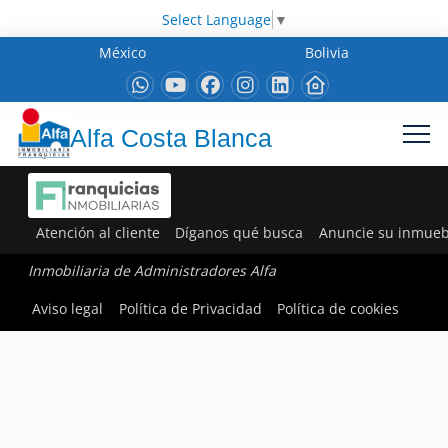
Select Language
▼
México
Bolivia
Alfa Costa Blanca
Atención al cliente
Díganos qué busca
Anuncie su inmueb
Inmobiliaria de Administradores Alfa
Aviso legal
Política de Privacidad
Política de cookies