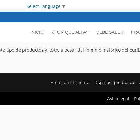
Select Language
▼
INICIO
¿POR QUÉ ALFA?
DEBE SABER
FRA
 tipo de productos y, esto, a pesar del mínimo histórico del eurí
Atención al cliente
Díganos qué busca
Aviso legal
Po