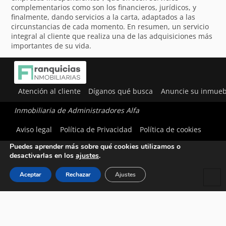
complementarios como son los financieros, jurídicos, y
finalmente, dando servicios a la carta, adaptados a las
circunstancias de cada momento. En resumen, un servicio
integral al cliente que realiza una de las adquisiciones más
importantes de su vida.
Atención al cliente
Díganos qué busca
Anuncie su inmueb
Inmobiliaria de Administradores Alfa
Utilizamos cookies para ofrecerte la mejor experiencia en
Aviso legal
Política de Privacidad
Política de cookies
nuestra web.
Puedes aprender más sobre qué cookies utilizamos o
desactivarlas en los
ajustes
.
Aceptar
Rechazar
Ajustes