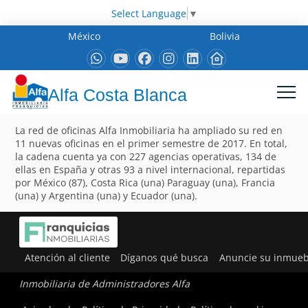
Select Language
▼
México
Bolivia
Alfa Costa Blanca
La red de oficinas Alfa Inmobiliaria ha ampliado su red en
11 nuevas oficinas en el primer semestre de 2017. En total,
la cadena cuenta ya con 227 agencias operativas, 134 de
ellas en España y otras 93 a nivel internacional, repartidas
por México (87), Costa Rica (una) Paraguay (una), Francia
(una) y Argentina (una) y Ecuador (una).
Atención al cliente
Díganos qué busca
Anuncie su inmueb
Inmobiliaria de Administradores Alfa