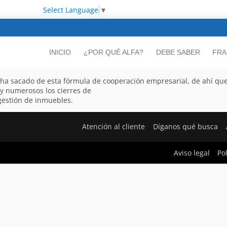
Select Language
▼
INICIO
¿POR QUÉ ALFA?
DEBE SABER
FRA
 ha sacado de esta fórmula de cooperación empresarial, de ahí que c
y numerosos los cierres de
gestión de inmuebles.
Atención al cliente
Díganos qué busca
Aviso legal
Po