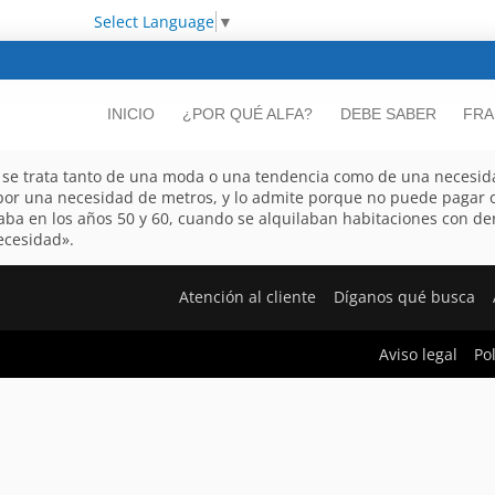
Select Language
▼
INICIO
¿POR QUÉ ALFA?
DEBE SABER
FRA
o se trata tanto de una moda o una tendencia como de una necesidad
or una necesidad de metros, y lo admite porque no puede pagar o
izaba en los años 50 y 60, cuando se alquilaban habitaciones con de
ecesidad».
Atención al cliente
Díganos qué busca
Aviso legal
Po