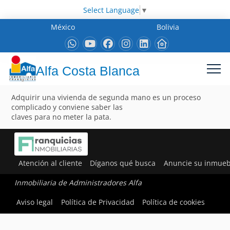
Select Language
▼
México
Bolivia
Alfa Costa Blanca
Adquirir una vivienda de segunda mano es un proceso
complicado y conviene saber las
claves para no meter la pata.
Atención al cliente
Díganos qué busca
Anuncie su inmueb
Inmobiliaria de Administradores Alfa
Aviso legal
Política de Privacidad
Política de cookies