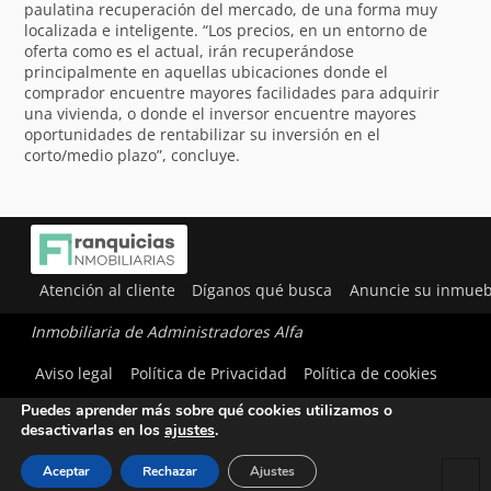
paulatina recuperación del mercado, de una forma muy
localizada e inteligente. “Los precios, en un entorno de
oferta como es el actual, irán recuperándose
principalmente en aquellas ubicaciones donde el
comprador encuentre mayores facilidades para adquirir
una vivienda, o donde el inversor encuentre mayores
oportunidades de rentabilizar su inversión en el
corto/medio plazo”, concluye.
Atención al cliente
Díganos qué busca
Anuncie su inmueb
Inmobiliaria de Administradores Alfa
Utilizamos cookies para ofrecerte la mejor experiencia en
Aviso legal
Política de Privacidad
Política de cookies
nuestra web.
Puedes aprender más sobre qué cookies utilizamos o
desactivarlas en los
ajustes
.
Aceptar
Rechazar
Ajustes